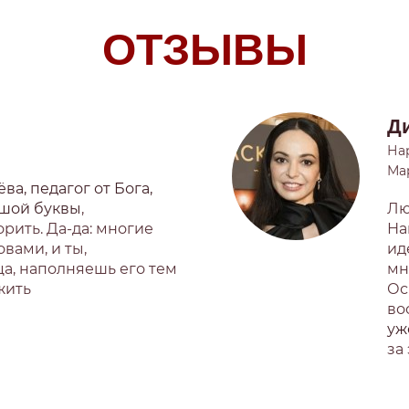
ОТЗЫВЫ
Д
На
Ма
а, педагог от Бога,
ьшой буквы
,
Лю
рить. Да-да: многие
На
вами, и ты,
ид
ца, наполняешь его тем
мн
жить
Ос
во
уж
за