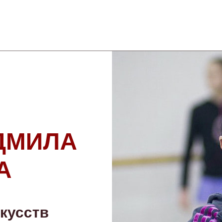
ДМИЛА
А
кусств