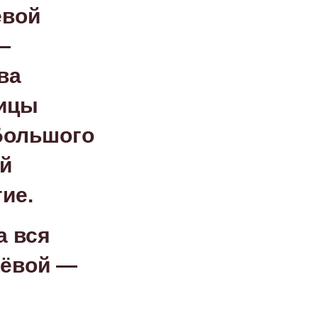
ёвой
—
ва
ницы
Большого
ой
ие.
а вся
нёвой —