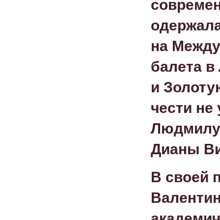
современ
одержала
на Между
балета в
и Золоту
чести не
Людмилу 
Дианы Ви
В своей 
Валентин
академич