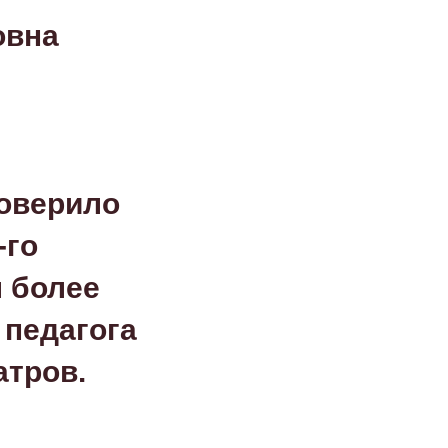
овна
доверило
-го
л более
 педагога
атров.