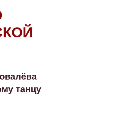
О
СКОЙ
Ковалёва
ому танцу