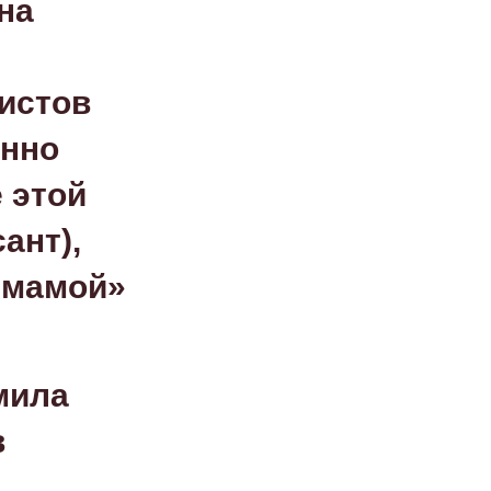
на
истов
енно
 этой
ант),
 мамой»
мила
в