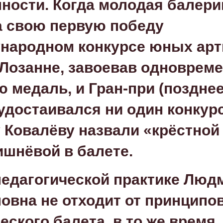
ности. Когда молодая балери
 свою первую победу
народном конкурсе юных арт
 Лозанне, завоевав одноврем
ю медаль, и Гран-при
(
позднее
 удостаивался ни один конкурс
Ковалёву назвали «крёстной
шнёвой в балете.
педагогической практике Люд
овна не отходит от принципо
еского балета, в то же время