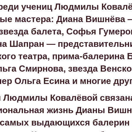
реди учениц Людмилы Ковал
ые мастера: Диана Вишнёва 
звезда балета, Софья Гумеро
на Шапран — представитель
ого театра, прима-балерина 
льга Смирнова, звезда Венск
ер Ольга Есина и многие друг
 Людмилы Ковалёвой связан
иональная жизнь Дианы Виш
 самых выдающихся балерин