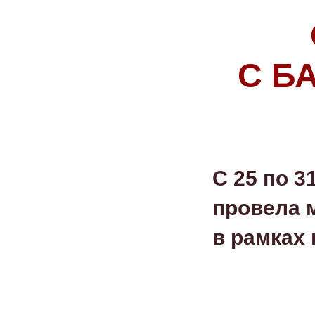
С Б
С 25 по 
провела 
в рамках 