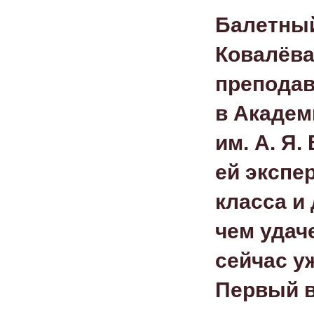
Балетный
Ковалёва
преподав
в Академ
им.
А. Я.
ей экспе
класса и
чем удач
сейчас у
Первый в