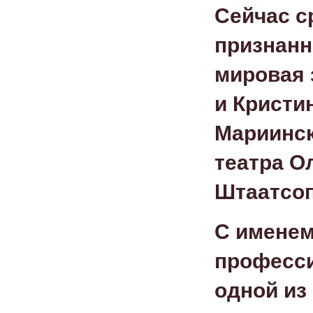
Сейчас с
признанн
мировая 
и Кристи
Мариинск
театра О
Штаатсоп
С именем
професс
одной из