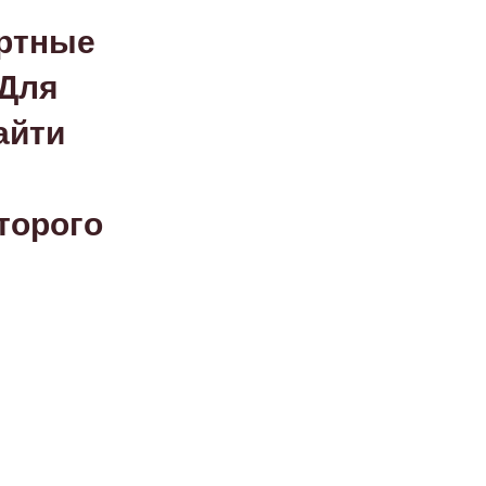
артные
 Для
айти
торого
След.